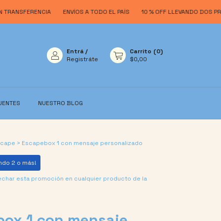
SFERENCIA
ENVÍOS A TODO EL PAÍS
10 % OFF LLEVANDO DOS PRODUCT
Entrá
/
Carrito
(
0
)
Registráte
$0,00
UENTES
NUESTRO BLOG
scape
>
Escapebox 1 con mensaje personalizado
ndo 2 o más!
echar esta promoción en cualquier producto de la
box 1 con mensaje