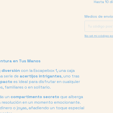
Hasta 10 d
Entregas para el C
Medios de envío
No sé mi código po
entura en Tus Manos
y diversión
con la Escapebox 1, una caja
na serie de
acertijos intrigantes
, uno tras
mpacto
es ideal para disfrutar en cualquier
, familiares o en solitario.
rás un
compartimento secreto
que alberga
a resolución en un momento emocionante.
dinero o joyas, añadiendo un toque especial