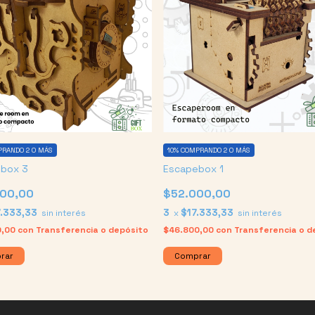
RANDO 2 O MÁS
10%
COMPRANDO 2 O MÁS
box 3
Escapebox 1
00,00
$52.000,00
.333,33
3
$17.333,33
sin interés
x
sin interés
0,00
con
Transferencia o depósito
$46.800,00
con
Transferencia o d