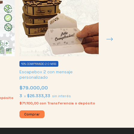
10%
COMPRANDO 2 O MÁS
10%
COMPRANDO 2 O
Escapebox 2 con mensaje
Escapebox 2
personalizado
$75.000,00
$79.000,00
3
$25.000,0
x
3
$26.333,33
x
sin interés
epósito
$67.500,00
con
$71.100,00
con
Transferencia o depósito