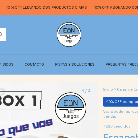
% OFF LLEVANDO DOS PRODUCTOS O MÁS
10% OFF ABONANDO CON TRAN
FÍSICOS
CONTACTO
PISTAS Y SOLUCIONES
PREGUNTAS FREC
Inicio
>
Cajas de E
1
/
4
¡10% OFF compra
Vas a poder aprov
tienda.
+220 vendidos
Escape