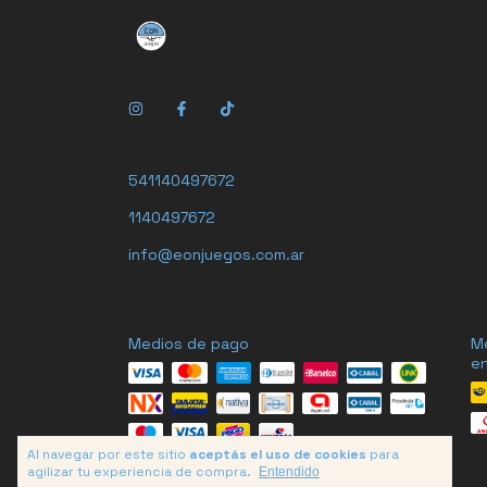
541140497672
1140497672
info@eonjuegos.com.ar
Medios de pago
M
en
Al navegar por este sitio
aceptás el uso de cookies
para
agilizar tu experiencia de compra.
Entendido