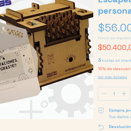
persona
$56.0
Precio sin impues
$50.400
3
cuotas sin inter
10% de descuen
Ver más detalles
Compra pr
Tus datos 
Devolución