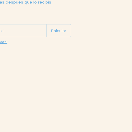
ías después que lo recibís
P:
Cambiar CP
Calcular
stal