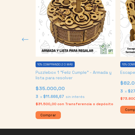
10%
COMPRANDO 2 O MÁS
10%
COMP
Puzzlebox 1 "Feliz Cumple" - Armada y
Escape
lista para resolver
$82.0
$35.000,00
3
$27
és
x
3
$11.666,67
x
sin interés
ncia o depósito
$73.80
$31.500,00
con
Transferencia o depósito