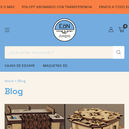
S O MÁS
10% OFF ABONANDO CON TRANSFERENCIA
ENVÍOS A TODO EL 
0
CAJAS DE ESCAPE
MAQUETAS 3D
Inicio
>
Blog
Blog